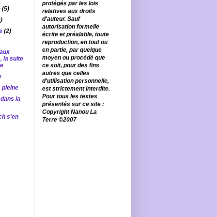
protégés par les lois
e
(5)
relatives aux droits
d'auteur. Sauf
1)
autorisation formelle
re
(2)
écrite et préalable, toute
reproduction, en tout ou
en partie, par quelque
 aux
moyen ou procédé que
 la suite
ge
ce soit, pour des fins
autres que celles
e
d'utilisation personnelle,
a pleine
est strictement interdite.
Pour tous les textes
 dans la
présentés sur ce site :
Copyright Nanou La
h s'en
Terre ©2007