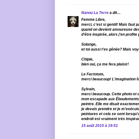
Nanou La Terre
a dit…
Femme Libre,
merci, c'est si gentil! Mais faut p
quand on devient amoureuse des 
d'être inspirée, alors j'en profit
Solange,
et toi aussi t'es gênée? Mais vo
Chipie,
bien oui, ça me fera plaisir!
Le Factotum,
merci beaucoup! L'imagination f
Sylvain,
merci beaucoup. Cette photo et 
mon escapade aux Éboulements p
peintre. Elle me disait exactem
je devais prendre et je m'exécut
peintures et cela se sent lorsqu'
endroit est vraiment très inspiran
15 août 2015 à 19:51