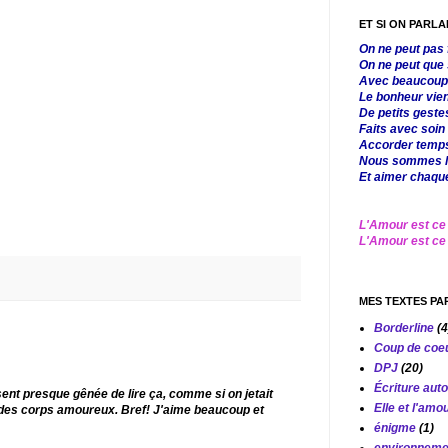
ET SI ON PARL
On ne peut pas 
On ne peut que 
Avec beaucoup
Le bonheur vien
De petits geste
Faits avec soin 
Accorder temps
Nous sommes là
Et aimer chaque 
L'Amour est ce
L'Amour est ce 
MES TEXTES PA
Borderline
(4
Coup de coe
DPJ
(20)
Écriture aut
sent presque gênée de lire ça, comme si on jetait
Elle et l'amo
 des corps amoureux. Bref! J'aime beaucoup et
énigme
(1)