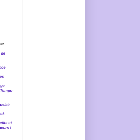
ire
 de
nce
les
nge
u-Temps-
rovisé
bek
tits et
eurs !