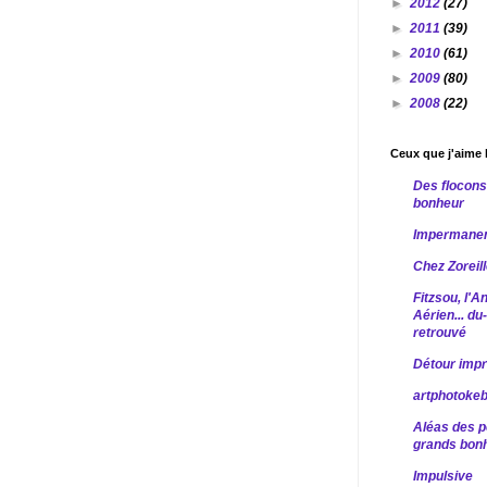
►
2012
(27)
►
2011
(39)
►
2010
(61)
►
2009
(80)
►
2008
(22)
Ceux que j'aime l
Des flocons
bonheur
Impermane
Chez Zoreil
Fitzsou, l'A
Aérien... d
retrouvé
Détour imp
artphotoke
Aléas des pe
grands bonh
Impulsive