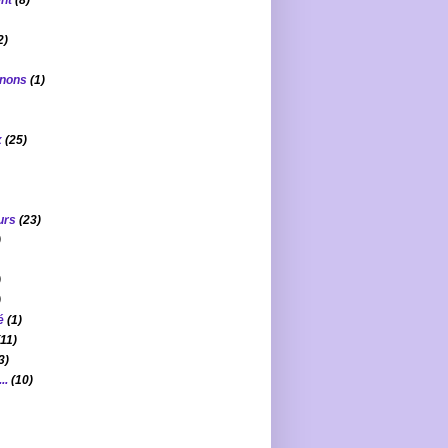
nt
(8)
2)
gnons
(1)
x
(25)
urs
(23)
)
)
)
é
(1)
(11)
3)
..
(10)