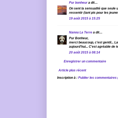
Pur bonheur
a dit…
On sent la sensualité que seule
ressentir (tant pis pour les jeune
19 août 2015 à 15:25
Nanou La Terre
a dit…
Pur Bonheur,
merci beaucoup, c'est gentil... 
aujourd'hui... C'est agréable de t
20 août 2015 à 08:14
Enregistrer un commentaire
Article plus récent
Inscription à :
Publier les commentaires