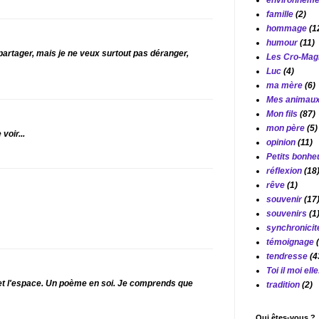
environneme
famille
(2)
hommage
(1
humour
(11)
 partager, mais je ne veux surtout pas déranger,
Les Cro-Ma
Luc
(4)
ma mère
(6)
Mes animau
Mon fils
(87)
mon père
(5)
voir...
opinion
(11)
Petits bonhe
réflexion
(18
rêve
(1)
souvenir
(17
souvenirs
(1
synchronicit
témoignage
tendresse
(4
Toi il moi elle.
 et l'espace. Un poème en soi. Je comprends que
tradition
(2)
Qui êtes-vous ?