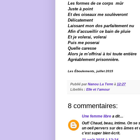
Les formes de ce corps mûr
Juste
à
point
Et des oiseaux me soul
è
veront
Délicatement
Laissant mon dos parfaitement nu
Afin d'accueillir ce bain de pluie
Et je volerai, volerai
Puis me poserai
Quelle caresse
Alors je m'offrirai
à
toi toute enti
è
re
Agr
é
ablement prisonni
è
re.
Les Éboulements, juillet 2015
Publié par
Nanou La Terre
à
12:27
Libellés :
Elle et l'amour
8 commentaires:
Une femme libre
a dit…
Ouf! Chaud, beau, intime. On se 
un oeil pervers sur des âmes et
c'est super bien écrit.
11 août 2015 à 12:34