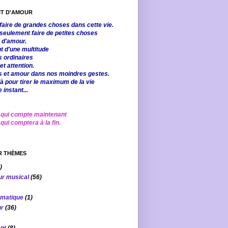
AIT D'AMOUR
faire de grandes choses dans cette vie.
seulement faire de petites choses
 d'amour.
t d'une multitude
s ordinaires
et attention.
 et amour dans nos moindres gestes.
 pour tirer le maximum de la vie
instant...
 qui compte maintenant
qui comptera à la fin.
R THÈMES
)
ur musical
(56)
omatique
(1)
ur
(36)