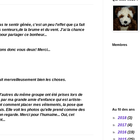
as te sentir gênée, c'est un peu l'effet que ça fait
senteurs,de la brume et du vent. J'ai la chance
e pour partager ce bonheur...
Membres
yons donc vous deux! Merci...
ait merveilleusement bien les choses.
d'autres du même groupe ont été prises lors de
ar ma grande amie d'enfance qui est artiste-
ent comment placer mes vêtements, la pose que
ais. Elle voit les photos qu'elle prend comme des
Au fil des ans
on regarde. Merci pour l'humaine... Oui, cet
►
2018
(3)
t...
►
2017
(4)
►
2016
(19)
▼
2015
(25)