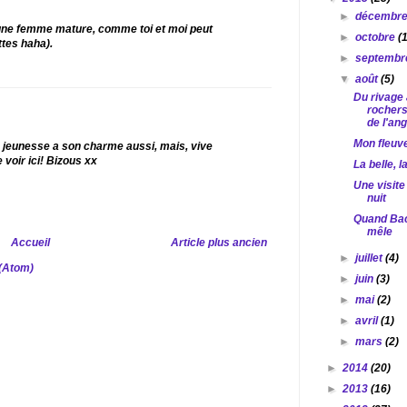
►
décembr
 une femme mature, comme toi et moi peut
►
octobre
(
ttes haha).
►
septemb
▼
août
(5)
Du rivage
rochers,
de l'an
Mon fleuv
La jeunesse a son charme aussi, mais, vive
e voir ici! Bizous xx
La belle, l
Une visite
nuit
Quand Bac
mêle
Accueil
Article plus ancien
►
juillet
(4)
 (Atom)
►
juin
(3)
►
mai
(2)
►
avril
(1)
►
mars
(2)
►
2014
(20)
►
2013
(16)