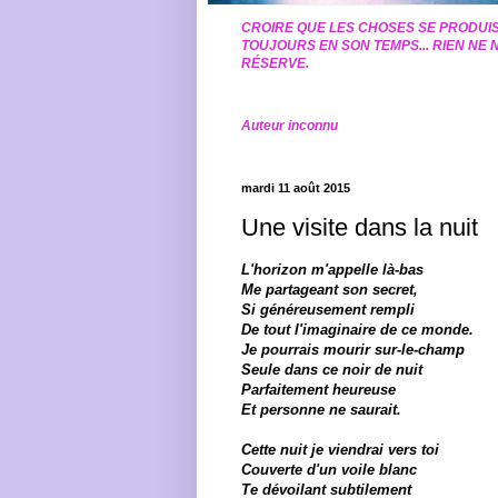
CROIRE QUE LES CHOSES SE PRODUIS
TOUJOURS EN SON TEMPS... RIEN NE N
RÉSERVE.
Auteur inconnu
mardi 11 août 2015
Une visite dans la nuit
L'horizon m'appelle là-bas
Me partageant son secret,
Si gé
n
é
reusement rempli
De tout l'imaginaire de ce monde.
Je pourrais mourir sur-le-champ
Seule dans ce noir de nuit
Parfaitement heureuse
Et personne ne saurait.
Cette nuit je viendrai vers toi
Couverte d'un voile blanc
Te d
é
voilant subtilement